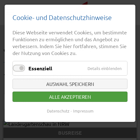
Cookie- und Datenschutzhinweise
Diese Webseite verwendet Cookies, um bestimmte
Funktionen zu ermöglichen und das Angebot zu
verbessern. Indem Sie hier fortfahren, stimmen Sie
HÄNSCHEN REISEN
REISEN ÜBER KATEGORIE
der Nutzung von Cookies zu.
Tagesfahrten
Essenziell
Details einblenden
7 Reisen gefunden
AUSWAHL SPEICHERN
ALLE AKZEPTIEREN
Datenschutz
Impressum
Christian Schwier - Fotolia
© Easy-BUS
BUSREISE