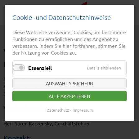
Cookie- und Datenschutzhinweise
Diese Webseite verwendet Cookies, um bestimmte
Funktionen zu ermöglichen und das Angebot zu
verbessern. Indem Sie hier fortfahren, stimmen Sie
HÄNSCHEN REISEN
IMPRESSUM
der Nutzung von Cookies zu.
Impressum
Essenziell
Details einblenden
Hänschen’s OWL Touristik GmbH
AUSWAHL SPEICHERN
Krumme Straße 12
32756 Detmold
ALLE AKZEPTIEREN
Vertreten durch:
Datenschutz
Impressum
Herr Sören Kaczensky, Geschäftsführer
Kontakt: